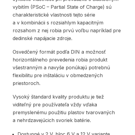
vybitím (PSoC – Partial State of Charge) sú
charakteristické vlastnosti tejto série
a v kombinácii s rozsiahlym kapacitným
rozsahom z nej robia prvú voľbu napríklad pre
dedinské napájacie zdroje.
Osvedčený formát podľa DIN a možnosť
horizontálneho prevedenia robia produkt
všestranným a navyše ponúkajú potrebnú
flexibilitu pre inštaláciu v obmedzených
priestoroch.
Vysoký štandard kvality produktu je tiež
viditeľný pre používateľa vždy vďaka
premyslenému použitiu plastov tvarovaných
a nehrdzavejúcich svoriek batérie.
Dostupné v 2 V, bloc 6 V a 12 V variante