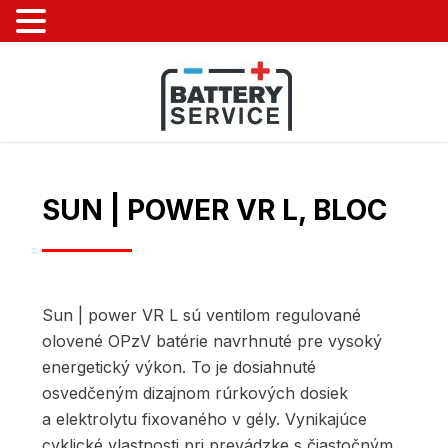
SUN | POWER VR L, BLOC
Sun | power VR L sú ventilom regulované
olovené OPzV batérie navrhnuté pre vysoký
energetický výkon. To je dosiahnuté
osvedčeným dizajnom rúrkových dosiek
a elektrolytu fixovaného v gély. Vynikajúce
cyklické vlastnosti pri prevádzke s čiastočným