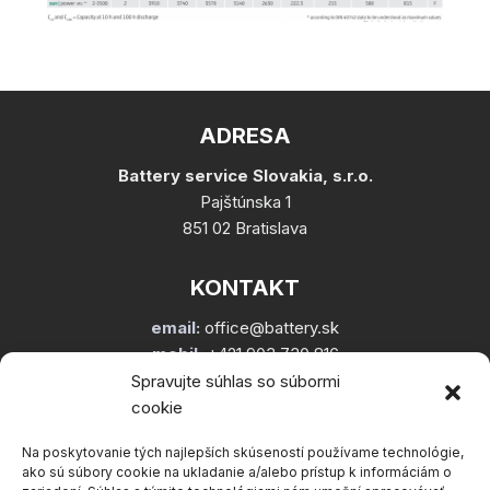
ADRESA
Battery service Slovakia, s.r.o.
Pajštúnska 1
851 02 Bratislava
KONTAKT
email:
office@battery.sk
mobil:
+421 903 730 816
Spravujte súhlas so súbormi
cookie
Na poskytovanie tých najlepších skúseností používame technológie,
ako sú súbory cookie na ukladanie a/alebo prístup k informáciám o
UŽITOČNÉ ODKAZY