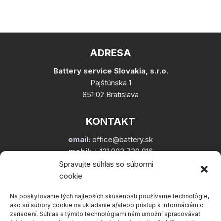
ADRESA
Battery service Slovakia, s.r.o.
Pajštúnska 1
851 02 Bratislava
KONTAKT
email:
office@battery.sk
mobil:
+421 903 730 816
Spravujte súhlas so súbormi
cookie
Na poskytovanie tých najlepších skúseností používame technológie,
ako sú súbory cookie na ukladanie a/alebo prístup k informáciám o
UŽITOČNÉ ODKAZY
zariadení. Súhlas s týmito technológiami nám umožní spracovávať