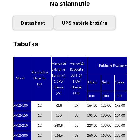
Na stiahnutie
Datasheet
UPS batérie brožúra
Tabuľka
Menovité
Menovitá
Približné Rozmery
vybíjanie
Kapacita
Nominálne
15min @
20Hr @
Model
Napätie
Skut.
1.67V/
1.8V/
Dĺžka
Šírka
Výška
(V)
Výška
článok
článok
(W)
(Ah)
mm
mm
mm
mm
XP12-100
12
92.8
27
164.00
125.00
172.00
175.00
XP12-150
12
150
35
195.00
130.00
164.00
167.00
XP12-210
12
240.8
55
229.00
138.00
200.00
203.00
XP12-300
12
324.6
82
260.00
168.00
208.00
211.00