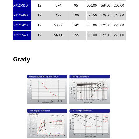
XP12-350
12
374
95
306.00
168.00
208.00
211.00
XP12-400
12
422
100
325.50
170.00
213.00
216.00
XP12-490
12
505.7
142
335.00
172.00
275.00
278.00
XP12-540
12
540.1
155
335.00
172.00
275.00
278.00
Grafy