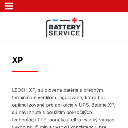
XP
LEOCH XP, sú olovené batérie s predným
terminálom ventilom regulované, ktoré boli
optimalizované pre aplikácie v UPS. Batérie XP,
sú navrhnuté s použitím pokročilých
technológií TTP, ponúkajú ultra vysoký vybíjací
výkon pri 15 min a vysokú konzistenciu pre